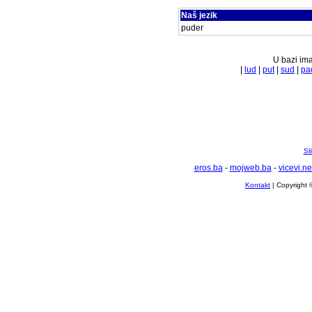
Naš jezik
puder
U bazi ima
|
lud
|
put
|
sud
|
pa
Sl
eros.ba
-
mojweb.ba
-
vicevi.ne
Kontakt
| Copyright