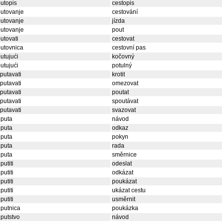
utopis
cestopis
utovanje
cestování
utovanje
jízda
utovanje
pout
utovati
cestovat
utovnica
cestovní pas
utujući
kočovný
utujući
potulný
putavati
krotit
putavati
omezovat
putavati
poutat
putavati
spoutávat
putavati
svazovat
uputa
návod
uputa
odkaz
uputa
pokyn
uputa
rada
uputa
směrnice
putiti
odeslat
putiti
odkázat
putiti
poukázat
putiti
ukázat cestu
putiti
usměrnit
putnica
poukázka
putstvo
návod