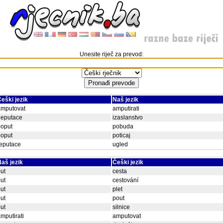
Unesite riječ za prevod:
eški jezik
Naš jezik
amputovat
amputirati
deputace
izaslanstvo
poput
pobuda
poput
poticaj
eputace
ugled
aš jezik
Češki jezik
ut
cesta
ut
cestování
ut
plet
ut
pout
ut
silnice
mputirati
amputovat