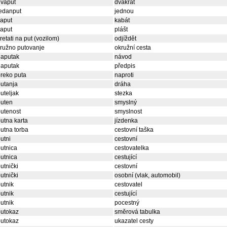
dvaput
dvakrát
edanput
jednou
aput
kabát
aput
plášt
retati na put (vozilom)
odjíždět
ružno putovanje
okružní cesta
naputak
návod
naputak
předpis
reko puta
naproti
utanja
dráha
uteljak
stezka
puten
smyslný
utenost
smyslnost
utna karta
jízdenka
utna torba
cestovní taška
utni
cestovní
utnica
cestovatelka
utnica
cestující
utnički
cestovní
utnički
osobní (vlak, automobil)
utnik
cestovatel
utnik
cestující
utnik
pocestný
putokaz
směrová tabulka
putokaz
ukazatel cesty