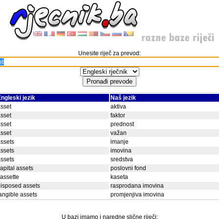
Unesite riječ za prevod:
ngleski jezik
Naš jezik
sset
aktiva
sset
faktor
sset
prednost
sset
važan
ssets
imanje
ssets
imovina
ssets
sredstva
apital assets
poslovni fond
assette
kaseta
isposed assets
rasprodana imovina
angible assets
promjenjiva imovina
U bazi imamo i naredne slične riječi: