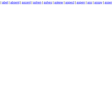
|
abet
|
absent
|
ascent
|
ashen
|
ashes
|
askew
|
aspect
|
aspen
|
ass
|
assay
|
assen