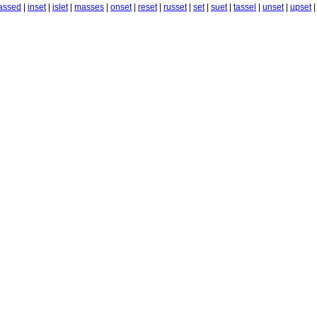
assed
|
inset
|
islet
|
masses
|
onset
|
reset
|
russet
|
set
|
suet
|
tassel
|
unset
|
upset
|