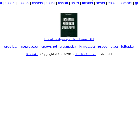
t
|
assert
|
assess
|
assets
|
assist
|
assort
|
aster
|
basket
|
beset
|
casket
|
cosset
|
g
Enciklopedijski rječnik odbrane BiH
eros.ba
-
mojweb.ba
-
vicevi.net
-
afazija.ba
-
knjiga.ba
-
pracenje.ba
-
leftor.ba
Kontakt
| Copyright © 2007-2026
LEFTOR d.o.o.
Tuzla, BiH