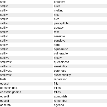
setiti
perceive
setljiv
alive
setljiv
melting
setljiv
nice
setljiv
nice
setljiv
perceptible
setljiv
queasy
setljiv
raw
setljiv
sensible
setljiv
sensitive
setljiv
sore
setljiv
squeamish
setljiv
vulnerable
setljivo
nicely
setljivost
queasiness
setljivost
sensibility
setljivost
soreness
setljivost
susceptibility
tšeta
reparation
pedeset
fifty
edesetih god.
fifties
edesetih godina
fifties
odsetiti
admonish
odsetiti
remember
odsetnik
agenda