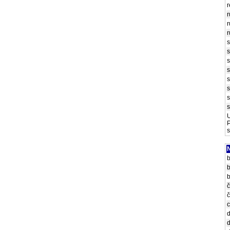
r
r
r
r
s
s
s
s
s
s
s
s
U
P
s
N
b
b
b
č
č
c
d
d