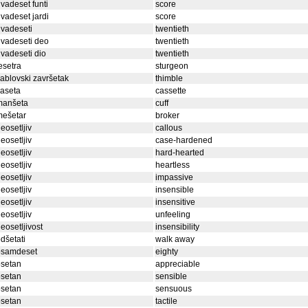
vadeset funti
score
vadeset jardi
score
vadeseti
twentieth
vadeseti deo
twentieth
vadeseti dio
twentieth
esetra
sturgeon
ablovski završetak
thimble
aseta
cassette
manšeta
cuff
mešetar
broker
eosetljiv
callous
eosetljiv
case-hardened
eosetljiv
hard-hearted
eosetljiv
heartless
eosetljiv
impassive
eosetljiv
insensible
eosetljiv
insensitive
eosetljiv
unfeeling
eosetljivost
insensibility
dšetati
walk away
osamdeset
eighty
osetan
appreciable
osetan
sensible
osetan
sensuous
osetan
tactile