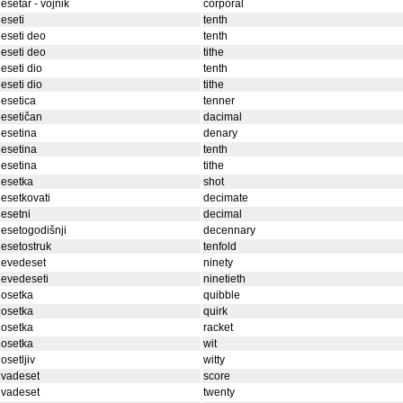
esetar - vojnik
corporal
eseti
tenth
eseti deo
tenth
eseti deo
tithe
eseti dio
tenth
eseti dio
tithe
esetica
tenner
esetičan
dacimal
esetina
denary
esetina
tenth
esetina
tithe
desetka
shot
esetkovati
decimate
esetni
decimal
esetogodišnji
decennary
esetostruk
tenfold
devedeset
ninety
evedeseti
ninetieth
dosetka
quibble
dosetka
quirk
dosetka
racket
dosetka
wit
osetljiv
witty
dvadeset
score
dvadeset
twenty