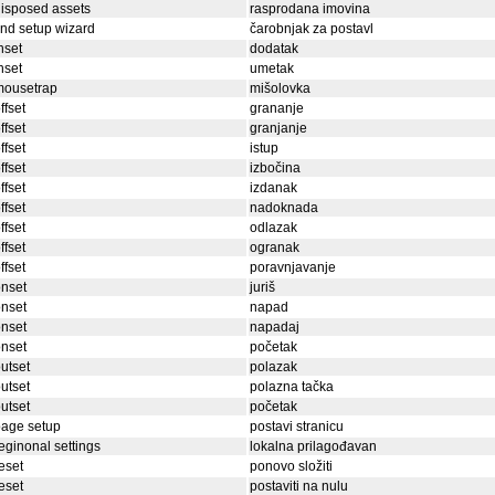
isposed assets
rasprodana imovina
ind setup wizard
čarobnjak za postavl
nset
dodatak
nset
umetak
mousetrap
mišolovka
ffset
grananje
ffset
granjanje
ffset
istup
ffset
izbočina
ffset
izdanak
ffset
nadoknada
ffset
odlazak
ffset
ogranak
ffset
poravnjavanje
nset
juriš
nset
napad
nset
napadaj
nset
početak
utset
polazak
utset
polazna tačka
utset
početak
page setup
postavi stranicu
eginonal settings
lokalna prilagođavan
eset
ponovo složiti
eset
postaviti na nulu