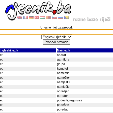
Unesite riječ za prevod:
ngleski jezik
Naš jezik
et
aparat
et
garnitura
et
grupa
et
komplet
et
namestiti
et
namešten
et
namjestiti
et
namješten
et
odredjen
et
određen
et
podesiti, regulisati
et
podešen
et
poredati