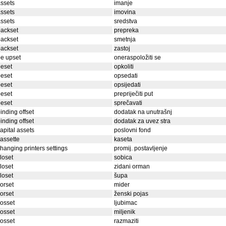
ssets
imanje
ssets
imovina
ssets
sredstva
ackset
prepreka
ackset
smetnja
ackset
zastoj
e upset
oneraspoložiti se
eset
opkoliti
eset
opsedati
eset
opsijedati
eset
prepriječiti put
eset
sprečavati
inding offset
dodatak na unutrašnj
inding offset
dodatak za uvez stra
apital assets
poslovni fond
assette
kaseta
hanging printers settings
promij. postavljenje
loset
sobica
loset
zidani orman
loset
šupa
orset
mider
orset
ženski pojas
osset
ljubimac
osset
miljenik
osset
razmaziti