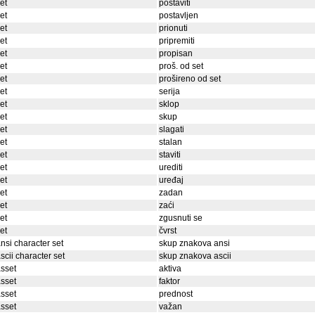
et
postaviti
et
postavljen
et
prionuti
et
pripremiti
et
propisan
et
proš. od set
et
prošireno od set
et
serija
et
sklop
et
skup
et
slagati
et
stalan
et
staviti
et
urediti
et
uređaj
et
zadan
et
zaći
et
zgusnuti se
et
čvrst
nsi character set
skup znakova ansi
scii character set
skup znakova ascii
sset
aktiva
sset
faktor
sset
prednost
sset
važan