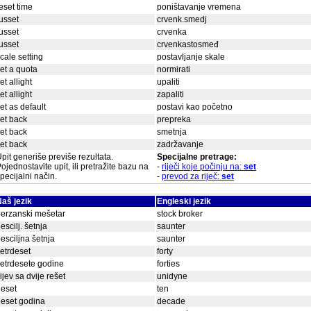
eset time
poništavanje vremena
usset
crvenk.smedj
usset
crvenka
usset
crvenkastosmeđ
cale setting
postavljanje skale
et a quota
normirati
et allight
upaliti
et allight
zapaliti
et as default
postavi kao početno
et back
prepreka
et back
smetnja
et back
zadržavanje
pit generiše previše rezultata.
Specijalne pretrage:
ojednostavite upit, ili pretražite bazu na
-
riječi koje počinju na:
set
pecijalni način.
-
prevod za riječ:
set
aš jezik
Engleski jezik
erzanski mešetar
stock broker
escilj. šetnja
saunter
esciljna šetnja
saunter
etrdeset
forty
etrdesete godine
forties
ijev sa dvije rešet
unidyne
eset
ten
eset godina
decade