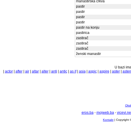
manastirska crkva
pastir
pastir
pastir
pastir
pastir na konju
pastirica
zastirač
zastirač
zastirač
ženski manastir
U bazi ima
|
actor
|
after
|
air
|
altar
|
alter
|
anti
|
antic
|
as if
|
asia
|
aspic
|
aspire
|
aster
|
aster
Oksf
eros.ba
-
mojweb.ba
-
vicevi.ne
Kontakt
| Copyright