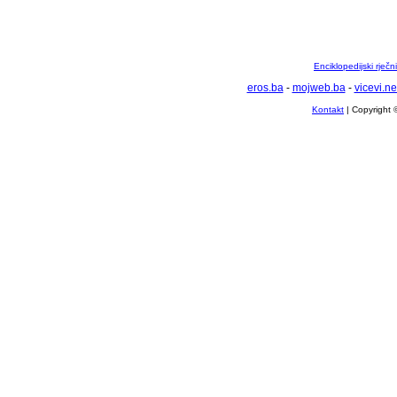
Enciklopedijski rječ
eros.ba
-
mojweb.ba
-
vicevi.ne
Kontakt
| Copyright