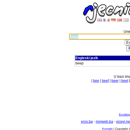
Unes
Engleski jezik
beep
U bazi ima
|
bee
|
beef
|
beer
|
beet
Enciklop
eros.ba
-
mojweb.ba
-
vicevi.ne
Kontakt
| Copyright