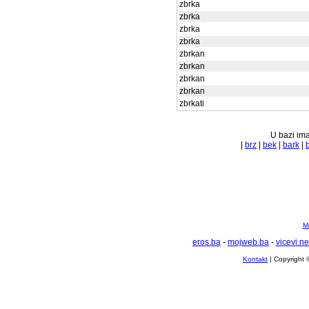
zbrka
zbrka
zbrka
zbrka
zbrkan
zbrkan
zbrkan
zbrkan
zbrkati
U bazi ima
|
brz
|
bek
|
bark
|
Mo
eros.ba
-
mojweb.ba
-
vicevi.ne
Kontakt
| Copyright