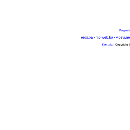
Englesko
eros.ba
-
mojweb.ba
-
vicevi.ne
Kontakt
| Copyright