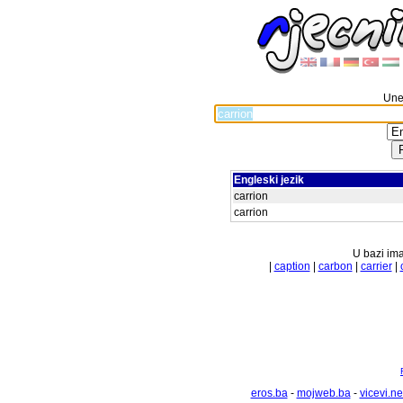
Unes
Engleski jezik
carrion
carrion
U bazi ima
|
caption
|
carbon
|
carrier
|
eros.ba
-
mojweb.ba
-
vicevi.ne