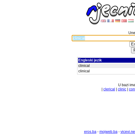
Unes
Engleski jezik
clinical
clinical
U bazi ima
|
clerical
|
clinic
|
con
eros.ba
-
mojweb.ba
-
vicevi.ne