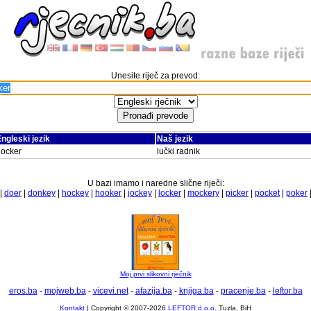
Unesite riječ za prevod:
ngleski jezik
Naš jezik
docker
lučki radnik
U bazi imamo i naredne slične riječi:
|
doer
|
donkey
|
hockey
|
hooker
|
jockey
|
locker
|
mockery
|
picker
|
pocket
|
poker
Moj prvi slikovni rječnik
eros.ba
-
mojweb.ba
-
vicevi.net
-
afazija.ba
-
knjiga.ba
-
pracenje.ba
-
leftor.ba
Kontakt
| Copyright © 2007-2026
LEFTOR d.o.o.
Tuzla, BiH