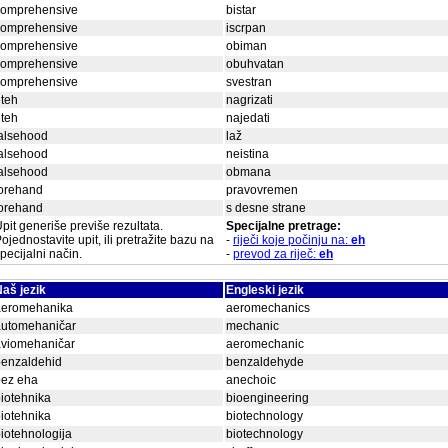
comprehensive
bistar
comprehensive
iscrpan
comprehensive
obiman
comprehensive
obuhvatan
comprehensive
svestran
teh
nagrizati
teh
najedati
alsehood
laž
alsehood
neistina
alsehood
obmana
forehand
pravovremen
forehand
s desne strane
pit generiše previše rezultata.
Specijalne pretrage:
ojednostavite upit, ili pretražite bazu na
-
riječi koje počinju na:
eh
pecijalni način.
-
prevod za riječ:
eh
aš jezik
Engleski jezik
aeromehanika
aeromechanics
automehaničar
mechanic
aviomehaničar
aeromechanic
benzaldehid
benzaldehyde
bez eha
anechoic
iotehnika
bioengineering
iotehnika
biotechnology
iotehnologija
biotechnology