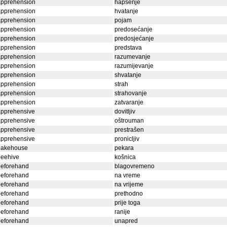
apprehension
hapšenje
apprehension
hvatanje
apprehension
pojam
apprehension
predosećanje
apprehension
predosjećanje
apprehension
predstava
apprehension
razumevanje
apprehension
razumijevanje
apprehension
shvatanje
apprehension
strah
apprehension
strahovanje
apprehension
zatvaranje
apprehensive
dovitljiv
apprehensive
oštrouman
apprehensive
prestrašen
apprehensive
pronicljiv
bakehouse
pekara
beehive
košnica
beforehand
blagovremeno
beforehand
na vreme
beforehand
na vrijeme
beforehand
prethodno
beforehand
prije toga
beforehand
ranije
beforehand
unapred