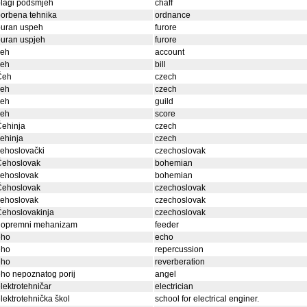
lagi podsmjeh
chaff
orbena tehnika
ordnance
buran uspeh
furore
uran uspjeh
furore
ceh
account
ceh
bill
Čeh
czech
čeh
czech
ceh
guild
ceh
score
Čehinja
czech
ehinja
czech
ehoslovački
czechoslovak
Čehoslovak
bohemian
čehoslovak
bohemian
Čehoslovak
czechoslovak
čehoslovak
czechoslovak
Čehoslovakinja
czechoslovak
dopremni mehanizam
feeder
eho
echo
eho
repercussion
eho
reverberation
ho nepoznatog porij
angel
lektrotehničar
electrician
lektrotehnička škol
school for electrical enginer.