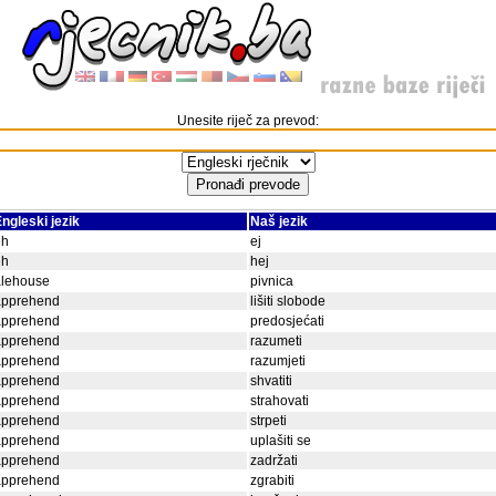
Unesite riječ za prevod:
ngleski jezik
Naš jezik
eh
ej
eh
hej
alehouse
pivnica
apprehend
lišiti slobode
apprehend
predosjećati
apprehend
razumeti
apprehend
razumjeti
apprehend
shvatiti
apprehend
strahovati
apprehend
strpeti
apprehend
uplašiti se
apprehend
zadržati
apprehend
zgrabiti