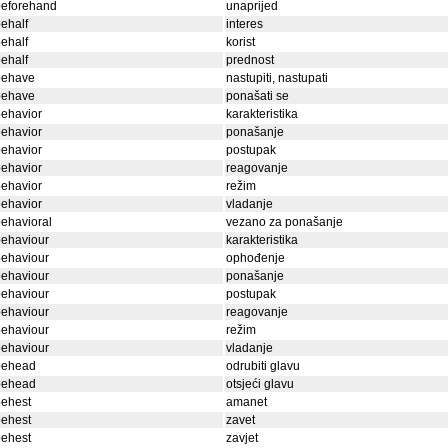
beforehand
unaprijed
ehalf
interes
ehalf
korist
ehalf
prednost
behave
nastupiti, nastupati
behave
ponašati se
ehavior
karakteristika
ehavior
ponašanje
ehavior
postupak
ehavior
reagovanje
ehavior
režim
ehavior
vladanje
ehavioral
vezano za ponašanje
behaviour
karakteristika
behaviour
ophođenje
behaviour
ponašanje
behaviour
postupak
behaviour
reagovanje
behaviour
režim
behaviour
vladanje
behead
odrubiti glavu
behead
otsjeći glavu
behest
amanet
behest
zavet
behest
zavjet