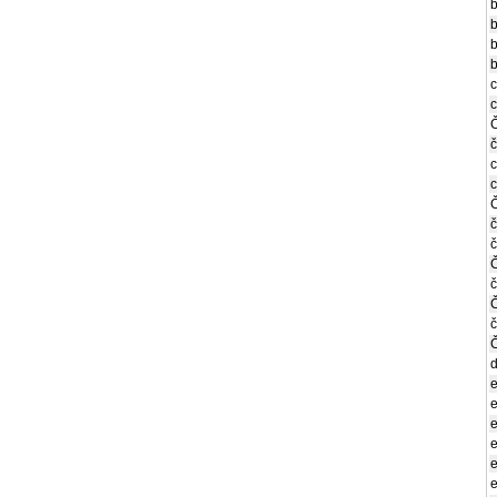
b
b
b
č
č
e
e
e