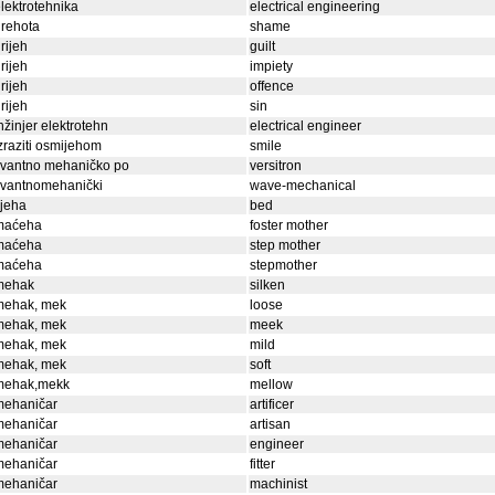
lektrotehnika
electrical engineering
rehota
shame
rijeh
guilt
rijeh
impiety
rijeh
offence
rijeh
sin
nžinjer elektrotehn
electrical engineer
zraziti osmijehom
smile
kvantno mehaničko po
versitron
kvantnomehanički
wave-mechanical
ijeha
bed
maćeha
foster mother
maćeha
step mother
maćeha
stepmother
mehak
silken
mehak, mek
loose
mehak, mek
meek
mehak, mek
mild
mehak, mek
soft
mehak,mekk
mellow
mehaničar
artificer
mehaničar
artisan
mehaničar
engineer
mehaničar
fitter
mehaničar
machinist