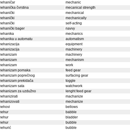
mehaničar
mechanic
ehanička čvrstina
mecanical strength
mehanički
mechanical
mehanički
mechanically
mehanički
self-acting
mehanički bager
navvy
mehanika
mechanics
mehanika u automatu
automatism
mehanizacija
equipment
mehanizacija
machinery
mehanizam
machinery
mehanizam
mechanism
mehanizam
work
mehanizam pomaka
feed gear
mehanizam poprečnog
surfacing gear
mehanizam prekidača
toggle
mehanizam sata
watchwork
mehanizam za uzdužno
lenght feed gear
ehanizirati
machanize
mehanizovati
mechanize
mehovi
bellows
mehur
babble
mehur
bladder
mehur
bubble
mehurić
bubble