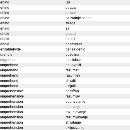
behind
iza
behind
otraga
behind
pozadi
behind
sa zadnje strane
behind
straga
behind
za
behold
gledati
behold
motriti
behold
posmatrati
benzaldehyde
benzaldehid
borehole
bušotina
bridgehead
mostobran
comprehend
obuhvatiti
comprehend
razumeti
comprehend
razumjeti
comprehend
shvatiti
comprehend
uključiti
comprehensible
dostižan
comprehensible
razumljiv
comprehension
obuhvatanje
comprehension
poimanje
comprehension
razumevanje
comprehension
razumijevanje
comprehension
shvatanje
comprehension
uključivanje