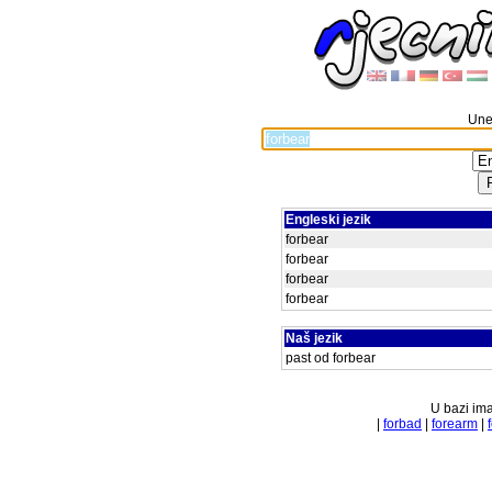
Unes
Engleski jezik
forbear
forbear
forbear
forbear
Naš jezik
past od forbear
U bazi ima
|
forbad
|
forearm
|