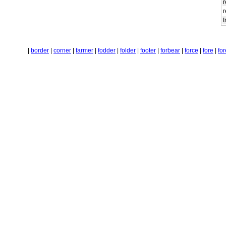
r
r
t
|
border
|
corner
|
farmer
|
fodder
|
folder
|
footer
|
forbear
|
force
|
fore
|
fo