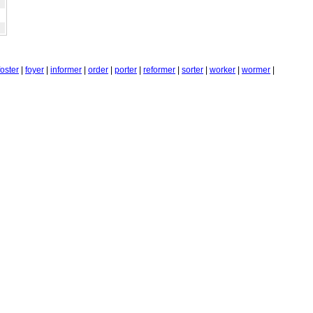
foster
|
foyer
|
informer
|
order
|
porter
|
reformer
|
sorter
|
worker
|
wormer
|