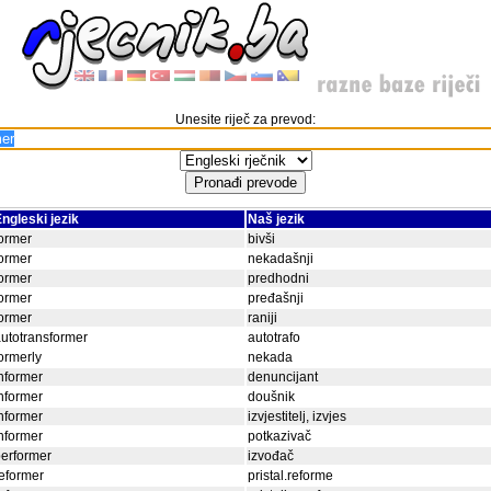
Unesite riječ za prevod:
ngleski jezik
Naš jezik
ormer
bivši
ormer
nekadašnji
ormer
predhodni
ormer
pređašnji
ormer
raniji
utotransformer
autotrafo
ormerly
nekada
nformer
denuncijant
nformer
doušnik
nformer
izvjestitelj, izvjes
nformer
potkazivač
erformer
izvođač
eformer
pristal.reforme