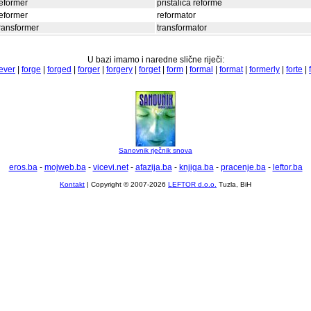
eformer
pristalica reforme
eformer
reformator
ransformer
transformator
U bazi imamo i naredne slične riječi:
rever
|
forge
|
forged
|
forger
|
forgery
|
forget
|
form
|
formal
|
format
|
formerly
|
forte
|
Sanovnik rječnik snova
eros.ba
-
mojweb.ba
-
vicevi.net
-
afazija.ba
-
knjiga.ba
-
pracenje.ba
-
leftor.ba
Kontakt
| Copyright © 2007-2026
LEFTOR d.o.o.
Tuzla, BiH