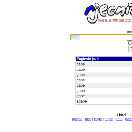
Unes
Engleski jezik
gape
gape
gape
gape
gape
gape
gape
agape
U bazi ima
|
agape
|
ape
|
cape
|
gage
|
gale
|
gam