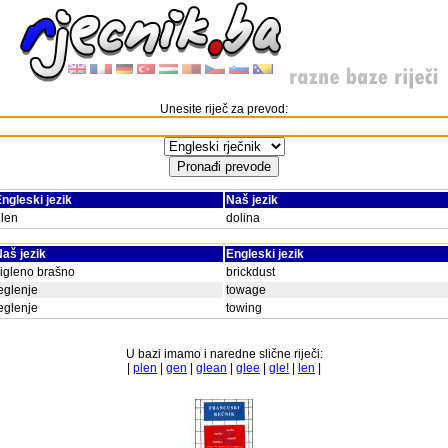
Unesite riječ za prevod:
ngleski jezik
Naš jezik
len
dolina
aš jezik
Engleski jezik
igleno brašno
brickdust
eglenje
towage
eglenje
towing
U bazi imamo i naredne slične riječi:
|
plen
|
gen
|
glean
|
glee
|
gle!
|
len
|