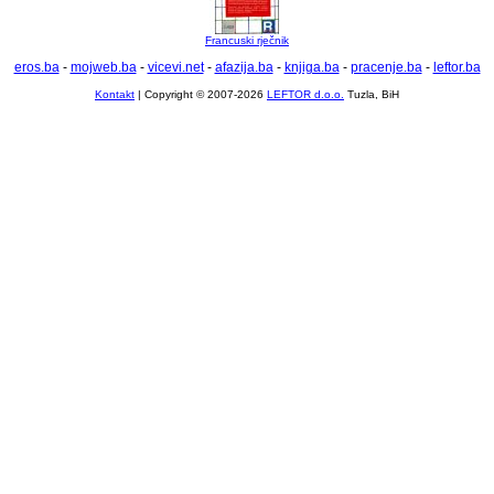
Francuski rječnik
eros.ba
-
mojweb.ba
-
vicevi.net
-
afazija.ba
-
knjiga.ba
-
pracenje.ba
-
leftor.ba
Kontakt
| Copyright © 2007-2026
LEFTOR d.o.o.
Tuzla, BiH