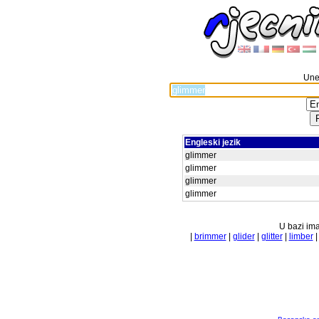
Unes
Engleski jezik
glimmer
glimmer
glimmer
glimmer
U bazi ima
|
brimmer
|
glider
|
glitter
|
limber