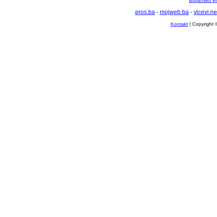
Bosansko en
eros.ba
-
mojweb.ba
-
vicevi.ne
Kontakt
| Copyright