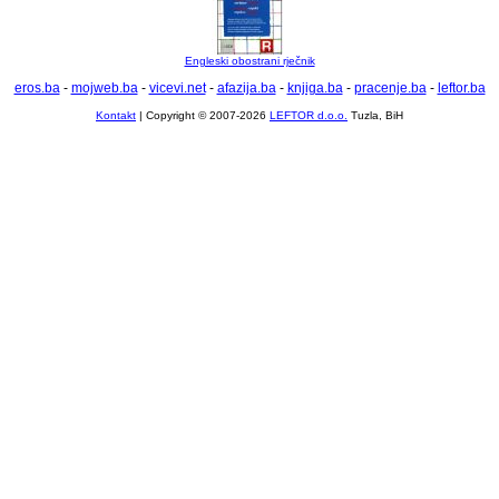
Engleski obostrani rječnik
eros.ba
-
mojweb.ba
-
vicevi.net
-
afazija.ba
-
knjiga.ba
-
pracenje.ba
-
leftor.ba
Kontakt
| Copyright © 2007-2026
LEFTOR d.o.o.
Tuzla, BiH