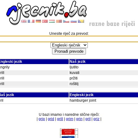
Unesite riječ za prevod:
ngleski jezik
Naš jezik
ngrily
ljutito
rill
kuvati
rill
pržiti
rill
roštilj
aš jezik
Engleski jezik
ril
hamburger joint
U bazi imamo i naredne slične riječi:
|
grip
|
grid
|
grill
|
grim
|
grin
|
grit
|
griz
|