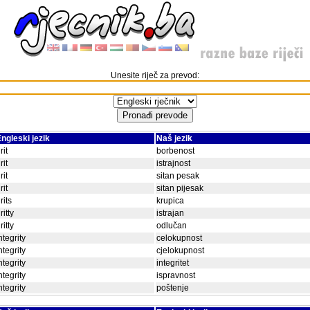
Unesite riječ za prevod:
ngleski jezik
Naš jezik
rit
borbenost
rit
istrajnost
rit
sitan pesak
rit
sitan pijesak
rits
krupica
ritty
istrajan
ritty
odlučan
ntegrity
celokupnost
ntegrity
cjelokupnost
ntegrity
integritet
ntegrity
ispravnost
ntegrity
poštenje