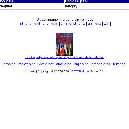
aš jezik
Engleski jezik
ntegritet
integrity
U bazi imamo i naredne slične riječi:
|
rit
|
grip
|
gait
|
grid
|
grim
|
grin
|
grist
|
grits
|
gril
|
griz
|
writ
|
Enciklopedijski rječnik diplomacije i međunarodnih oodnosa
eros.ba
-
mojweb.ba
-
vicevi.net
-
afazija.ba
-
knjiga.ba
-
pracenje.ba
-
leftor.ba
Kontakt
| Copyright © 2007-2026
LEFTOR d.o.o.
Tuzla, BiH