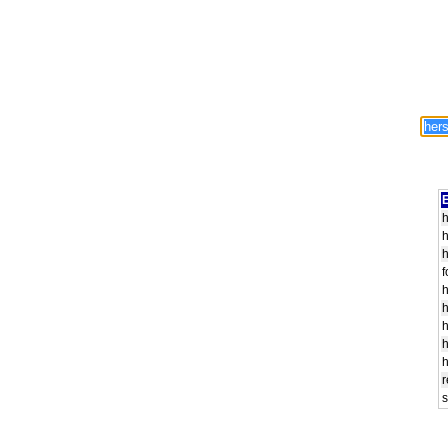
E
h
h
h
f
h
h
h
h
r
s