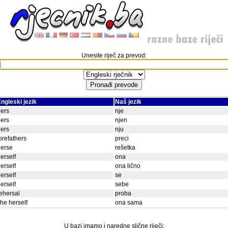
Unesite riječ za prevod:
ngleski jezik
Naš jezik
ers
nje
ers
njen
ers
nju
orefathers
preci
herse
rešetka
erself
ona
erself
ona lično
erself
se
erself
sebe
ehersal
proba
he herself
ona sama
U bazi imamo i naredne slične riječi: