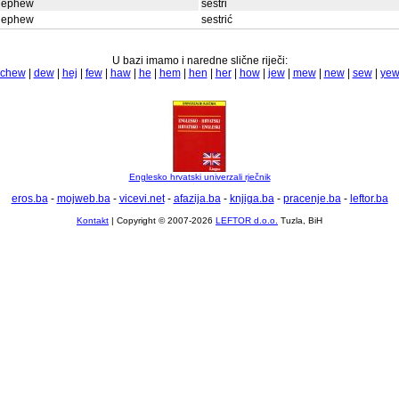
nephew
sestri
nephew
sestrić
U bazi imamo i naredne slične riječi:
chew
|
dew
|
hej
|
few
|
haw
|
he
|
hem
|
hen
|
her
|
how
|
jew
|
mew
|
new
|
sew
|
ye
Englesko hrvatski univerzali rječnik
eros.ba
-
mojweb.ba
-
vicevi.net
-
afazija.ba
-
knjiga.ba
-
pracenje.ba
-
leftor.ba
Kontakt
| Copyright © 2007-2026
LEFTOR d.o.o.
Tuzla, BiH