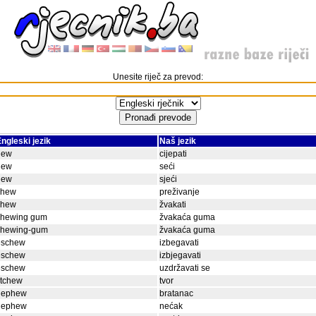
Unesite riječ za prevod:
ngleski jezik
Naš jezik
hew
cijepati
hew
seći
hew
sjeći
chew
preživanje
chew
žvakati
chewing gum
žvakaća guma
chewing-gum
žvakaća guma
eschew
izbegavati
eschew
izbjegavati
eschew
uzdržavati se
itchew
tvor
nephew
bratanac
nephew
nećak