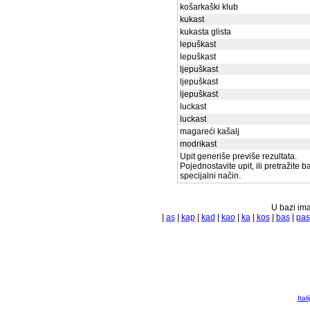
košarkaški klub
kukast
kukasta glista
lepuškast
lepuškast
ljepuškast
ljepuškast
ljepuškast
luckast
luckast
magareći kašalj
modrikast
Upit generiše previše rezultata.
Pojednostavite upit, ili pretražite 
specijalni način.
U bazi ima
|
as
|
kap
|
kad
|
kao
|
ka
|
kos
|
bas
|
pas
Ital