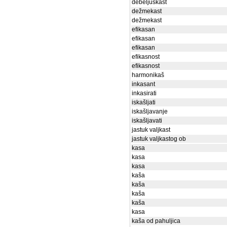
debeljuškast
dežmekast
dežmekast
efikasan
efikasan
efikasan
efikasnost
efikasnost
harmonikaš
inkasant
inkasirati
iskašljati
iskašljavanje
iskašljavati
jastuk valjkast
jastuk valjkastog ob
kasa
kasa
kasa
kaša
kaša
kaša
kaša
kasa
kaša od pahuljica