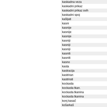
kaskadna veza
kaskadni prikaz
kaskadni prikaz svih
kaskadni spoj
kašljati
kasni
kasnije
kasnije
kasnije
kasniji
kasniji
kasniji
kasniti
kasniti
kasno
kasta
kastracija
kastriran
kastrirati
kockasta
kockasta tkan.
kockasta tkanina
kockasta tkanina
konj kasač
košarkaš