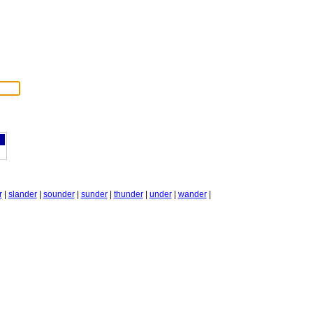
r
|
slander
|
sounder
|
sunder
|
thunder
|
under
|
wander
|