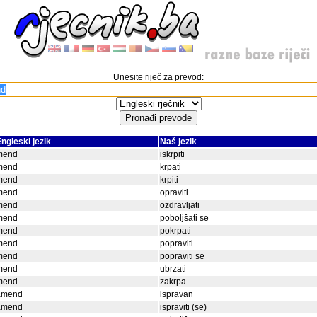
Unesite riječ za prevod:
ngleski jezik
Naš jezik
mend
iskrpiti
mend
krpati
mend
krpiti
mend
opraviti
mend
ozdravljati
mend
poboljšati se
mend
pokrpati
mend
popraviti
mend
popraviti se
mend
ubrzati
mend
zakrpa
amend
ispravan
amend
ispraviti (se)