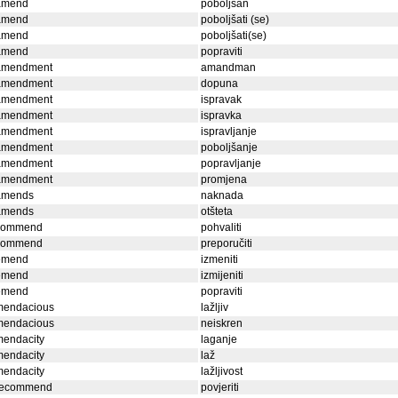
amend
poboljšan
amend
poboljšati (se)
amend
poboljšati(se)
amend
popraviti
amendment
amandman
amendment
dopuna
amendment
ispravak
amendment
ispravka
amendment
ispravljanje
amendment
poboljšanje
amendment
popravljanje
amendment
promjena
amends
naknada
amends
otšteta
commend
pohvaliti
commend
preporučiti
emend
izmeniti
emend
izmijeniti
emend
popraviti
mendacious
lažljiv
mendacious
neiskren
mendacity
laganje
mendacity
laž
mendacity
lažljivost
recommend
povjeriti