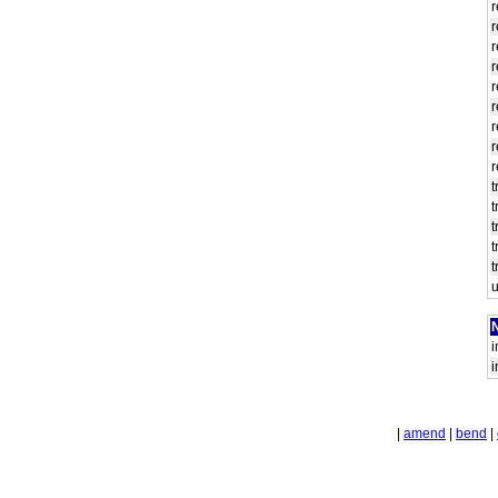
N
|
amend
|
bend
|