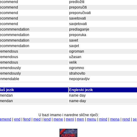
recommend
predložiti
recommend
preporučiti
recommend
preporučivati
recommend
savetovati
recommend
savjetovati
recommmendation
predlaganje
recommmendation
preporuka
recommmendation
savet
recommmendation
savjet
tremendous
ogroman
tremendous
užasan
tremendous
velik
tremendously
ogromno
tremendously
strahovito
unmendable
nepopravljiv
aš jezik
Engleski jezik
imendan
name day
imendan
name-day
U bazi imamo i naredne slične riječi:
emend
|
end
|
fend
|
med
|
lend
|
mene
|
meni
|
men
|
menu
|
mind
|
mena
|
rend
|
se