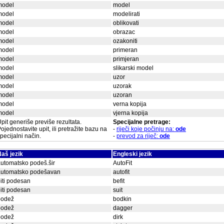
model
model
model
modelirati
model
oblikovati
model
obrazac
model
ozakoniti
model
primeran
model
primjeran
model
slikarski model
model
uzor
model
uzorak
model
uzoran
model
verna kopija
model
vjerna kopija
pit generiše previše rezultata.
Specijalne pretrage:
ojednostavite upit, ili pretražite bazu na
-
riječi koje počinju na:
ode
pecijalni način.
-
prevod za riječ:
ode
aš jezik
Engleski jezik
utomatsko podeš.šir
AutoFit
automatsko podešavan
autofit
iti podesan
befit
iti podesan
suit
bodež
bodkin
bodež
dagger
bodež
dirk