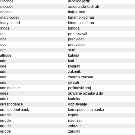
autocode
autokod jezik
autocode
automatski kodirati
ar code
linijski kod
inary coded
binarno kodiran
inary-coded
binarno kodiran
binode
binoda
bode
predskazati
bode
predvideti
bode
predvidjeti
bode
slutiti
cathode
katoda
code
kod
code
kodirati
code
zakonik
code
zbornik zakona
code
šifrirati
code number
poštanski broj
codes
skrivene oznake u do
codex
kodeks
correspodence
dopisivanje
orrespodent bank
korespodentna banka
orrode
izgristi
orrode
nagrizati
orrode
zahrđati
orrode
zardjati