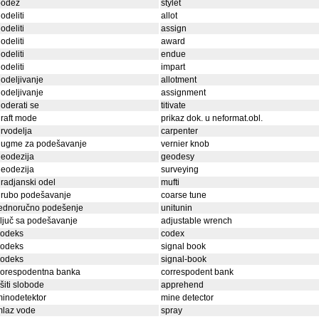
bodež
stylet
odeliti
allot
odeliti
assign
odeliti
award
odeliti
endue
odeliti
impart
odeljivanje
allotment
odeljivanje
assignment
oderati se
titivate
raft mode
prikaz dok. u neformat.obl.
rvodelja
carpenter
dugme za podešavanje
vernier knob
eodezija
geodesy
eodezija
surveying
radjanski odel
mufti
grubo podešavanje
coarse tune
jednoručno podešenje
unitunin
ljuč sa podešavanje
adjustable wrench
kodeks
codex
kodeks
signal book
kodeks
signal-book
korespodentna banka
correspodent bank
išiti slobode
apprehend
inodetektor
mine detector
mlaz vode
spray