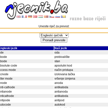
Unesite riječ za prevod:
ngleski jezik
Naš jezik
ode
oda
abode
prebivalište
abode
stan
bsolute code
apsolutni kod
access mode
način pristupa
acnode
izolovana tačka
lter mode
vršenje izmjena
anode
anoda
nti-cathode
antikatoda
antianode
antianoda
nticathode
antikatoda
ntipode
antipod
autocode
autokod