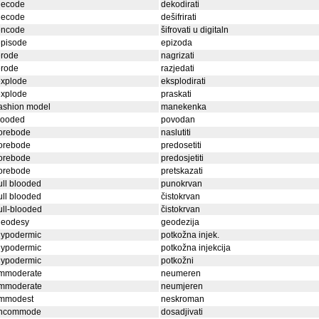
decode
dekodirati
decode
dešifrirati
encode
šifrovati u digitaln
episode
epizoda
erode
nagrizati
erode
razjedati
explode
eksplodirati
explode
praskati
ashion model
manekenka
looded
povodan
forebode
naslutiti
forebode
predosetiti
forebode
predosjetiti
forebode
pretskazati
ull blooded
punokrvan
ull blooded
čistokrvan
ull-blooded
čistokrvan
geodesy
geodezija
hypodermic
potkožna injek.
hypodermic
potkožna injekcija
hypodermic
potkožni
immoderate
neumeren
immoderate
neumjeren
immodest
neskroman
incommode
dosadjivati