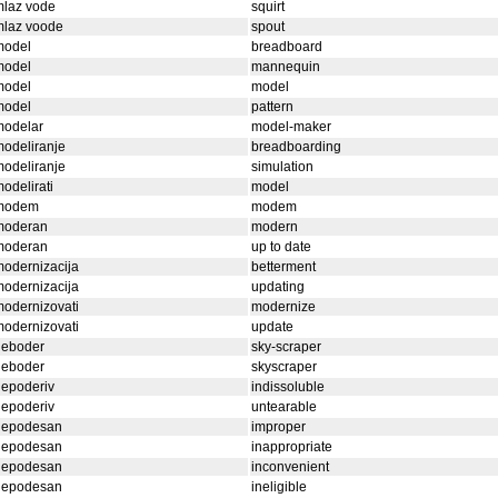
mlaz vode
squirt
mlaz voode
spout
model
breadboard
model
mannequin
model
model
model
pattern
modelar
model-maker
odeliranje
breadboarding
odeliranje
simulation
odelirati
model
modem
modem
moderan
modern
moderan
up to date
odernizacija
betterment
odernizacija
updating
odernizovati
modernize
odernizovati
update
neboder
sky-scraper
neboder
skyscraper
nepoderiv
indissoluble
nepoderiv
untearable
nepodesan
improper
nepodesan
inappropriate
nepodesan
inconvenient
nepodesan
ineligible