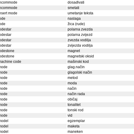
incommode
dosađivati
incommode
smetati
nsert mode
umetanje teksta
ode
naslaga
ode
žica (rude)
odestar
polarna zvezda
odestar
polarna zvijezd
odestar
zvezda vodilja
odestar
zvijezda vodilja
odestone
magnet
odestone
magnetski oksid
machine code
mašinski kod
mode
glag.način
mode
glagolski način
mode
metod
mode
moda
mode
način
mode
način rada
mode
običaj
mode
tonalitet
mode
tonski rod
mode
vid
model
egzemplar
model
maketa
model
maneken