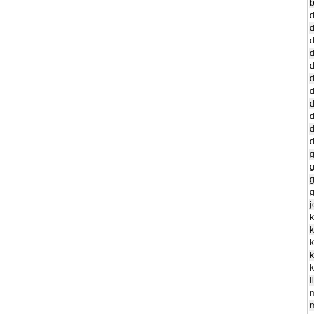
d
d
d
d
d
d
d
d
d
d
g
g
g
k
l
m