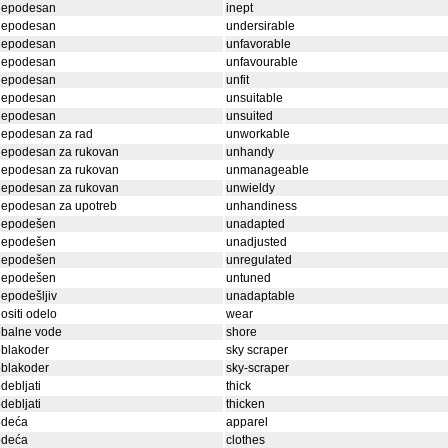
nepodesan
inept
nepodesan
undersirable
nepodesan
unfavorable
nepodesan
unfavourable
nepodesan
unfit
nepodesan
unsuitable
nepodesan
unsuited
nepodesan za rad
unworkable
nepodesan za rukovan
unhandy
nepodesan za rukovan
unmanageable
nepodesan za rukovan
unwieldy
nepodesan za upotreb
unhandiness
nepodešen
unadapted
nepodešen
unadjusted
nepodešen
unregulated
nepodešen
untuned
epodešljiv
unadaptable
ositi odelo
wear
obalne vode
shore
oblakoder
sky scraper
oblakoder
sky-scraper
debljati
thick
debljati
thicken
odeća
apparel
odeća
clothes