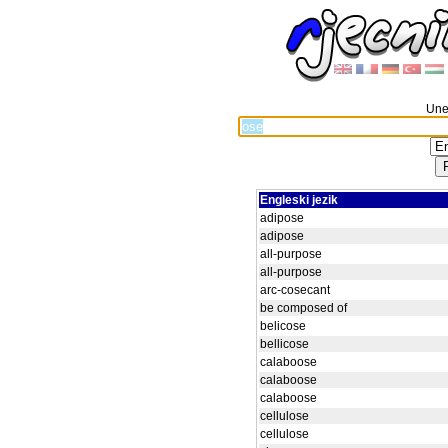
Unes
Engleski jezik
adipose
adipose
all-purpose
all-purpose
arc-cosecant
be composed of
belicose
bellicose
calaboose
calaboose
calaboose
cellulose
cellulose