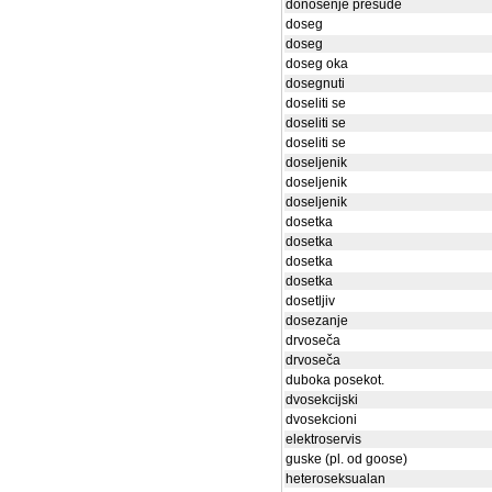
donošenje presude
doseg
doseg
doseg oka
dosegnuti
doseliti se
doseliti se
doseliti se
doseljenik
doseljenik
doseljenik
dosetka
dosetka
dosetka
dosetka
dosetljiv
dosezanje
drvoseča
drvoseča
duboka posekot.
dvosekcijski
dvosekcioni
elektroservis
guske (pl. od goose)
heteroseksualan