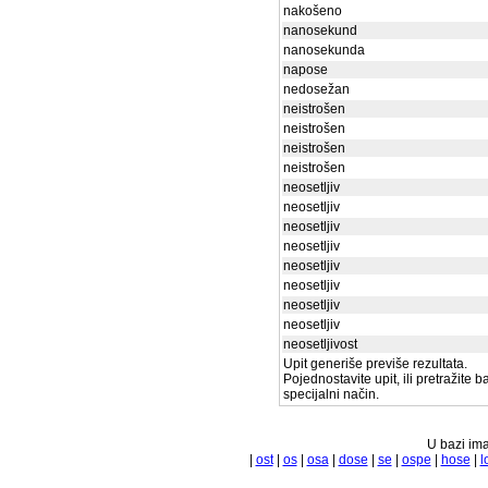
nakošeno
nanosekund
nanosekunda
napose
nedosežan
neistrošen
neistrošen
neistrošen
neistrošen
neosetljiv
neosetljiv
neosetljiv
neosetljiv
neosetljiv
neosetljiv
neosetljiv
neosetljiv
neosetljivost
Upit generiše previše rezultata.
Pojednostavite upit, ili pretražite 
specijalni način.
U bazi ima
|
ost
|
os
|
osa
|
dose
|
se
|
ospe
|
hose
|
l