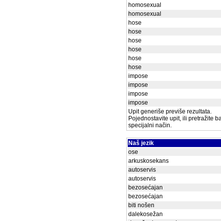
homosexual
homosexual
hose
hose
hose
hose
hose
hose
impose
impose
impose
impose
Upit generiše previše rezultata.
Pojednostavite upit, ili pretražite 
specijalni način.
Naš jezik
ose
arkuskosekans
autoservis
autoservis
bezosećajan
bezosećajan
biti nošen
dalekosežan