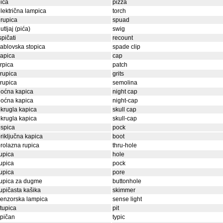
ica
pizza
lektrična lampica
torch
rupica
spuad
utljaj (pića)
swig
spičati
recount
ablovska stopica
spade clip
apica
cap
rpica
patch
rupica
grits
rupica
semolina
noćna kapica
night cap
noćna kapica
night-cap
krugla kapica
skull cap
krugla kapica
skull-cap
spica
pock
riključna kapica
boot
rolazna rupica
thru-hole
upica
hole
upica
pock
upica
pore
rupica za dugme
buttonhole
upičasta kašika
skimmer
enzorska lampica
sense light
tupica
pit
ipičan
typic