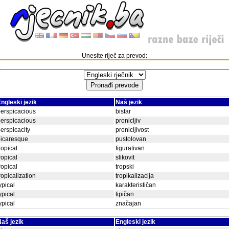
Unesite riječ za prevod:
ngleski jezik
Naš jezik
erspicacious
bistar
erspicacious
pronicljiv
erspicacity
pronicljivost
picaresque
pustolovan
ropical
figurativan
ropical
slikovit
ropical
tropski
ropicalization
tropikalizacija
ypical
karakterističan
ypical
tipičan
ypical
značajan
aš jezik
Engleski jezik