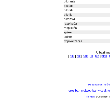
pikiranje
pikirati
pikirati
piknik
pikrinski
raspikuća
raspikuća
spiker
spiker
tropikalizacija
U bazi ima
|
plik
|
bik
|
pak
|
lik
|
pih
|
pick
|
Međunarodni rječnik
eros.ba
-
mojweb.ba
-
vicevi.ne
Kontakt
| Copyright