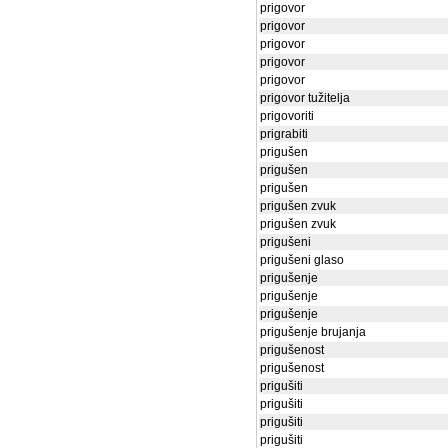
prigovor
prigovor
prigovor
prigovor
prigovor
prigovor tužitelja
prigovoriti
prigrabiti
prigušen
prigušen
prigušen
prigušen zvuk
prigušen zvuk
prigušeni
prigušeni glaso
prigušenje
prigušenje
prigušenje
prigušenje brujanja
prigušenost
prigušenost
prigušiti
prigušiti
prigušiti
prigušiti