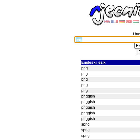
Unes
Engleski jezik
prig
prig
prig
prig
prig
priggish
priggish
priggish
priggish
priggish
sprig
sprig
sprig