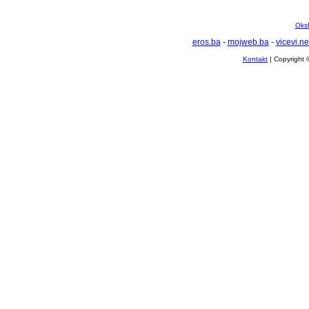
Oksf
eros.ba
-
mojweb.ba
-
vicevi.ne
Kontakt
| Copyright