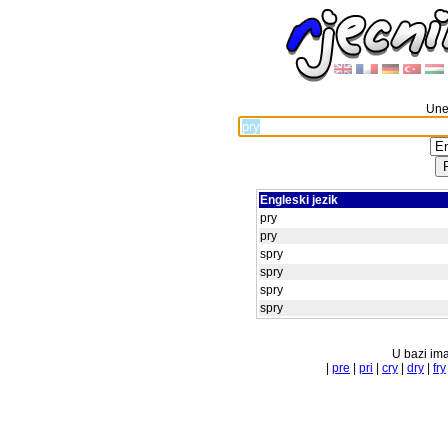
Unes
Engleski jezik
pry
pry
spry
spry
spry
spry
U bazi ima
|
pre
|
pri
|
cry
|
dry
|
fry