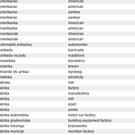
Amerikanac
American
amerikanac
american
Amerikanac
yankee
amerikanac
yankee
Amerikanka
American
amerikanka
american
merikanski
American
merikanski
american
utomatski prikaziva
automonitor
arikada
barricade
arikada na putu
roadblock
iometrika
biometrics
everika
bream
kranski stv. prikaz
wysiwyg
lektrika
electricity
abirika
mill
abrika
factory
abrika
manufactoriy
abrika
mill
abrika
plant
abrika
works
abrika automobila
motor-car factory
abrika građevinske
building equipment factory
abrika mesinga
brassworks
abrika municije
munition factory