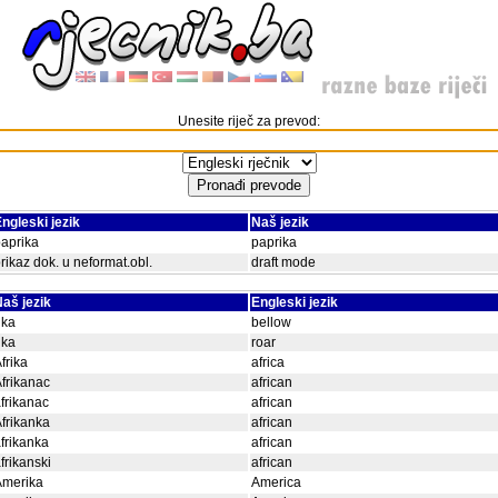
Unesite riječ za prevod:
ngleski jezik
Naš jezik
aprika
paprika
rikaz dok. u neformat.obl.
draft mode
aš jezik
Engleski jezik
ika
bellow
ika
roar
frika
africa
frikanac
african
frikanac
african
frikanka
african
frikanka
african
frikanski
african
Amerika
America