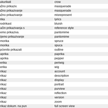
ukurikati
crow
ažno prikaziv.
masquerade
ažno prikazivanje
masquerade
ažno prikazivanje
misrepresent
irika
lyrics
odrikast
bluish
ačin prikazivanja s
reference style
emo prikaziva.
pantomime
ijemo prikazivanje
pantomime
omorika
spruce
omorika
spuca
pćenito prikazati
outline
aprika
paprika
aprika
pepper
erika
periwig
erika
wig
rikaz
account
rikaz
description
rikaz
display
rikaz
portrait
rikaz
purview
rikaz
reflection
rikaz
version
rikaz
zoom
rikaz dokum. na pun
full screen view