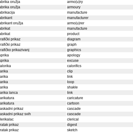
abrika oružja
armo(u)ry
abrika oružja
armoury
abrikacija
manufacture
abrikant
manufacturer
abrikant oružja
armo(u)rer
abrikat
manufacture
abrikat
product
rafički prikaz
diagram
rafički prikaz
graph
rafičko prikazivanj
graphics
sprika
apology
sprika
excuse
alorika
calorifics
arika
clip
arika
link
arika
loop
arika
shakle
arika lanca
link
arikatura
caricature
arikatura
cartoon
askadni prikaz
cascade
askadni prikaz svih
cascade
lerikalac
clerical
ratak prikaz
digest
ratak prikaz
sketch