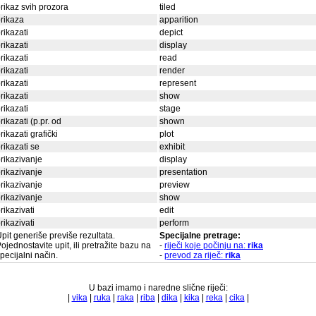
rikaz svih prozora
tiled
rikaza
apparition
rikazati
depict
rikazati
display
rikazati
read
rikazati
render
rikazati
represent
rikazati
show
rikazati
stage
rikazati (p.pr. od
shown
rikazati grafički
plot
rikazati se
exhibit
rikazivanje
display
rikazivanje
presentation
rikazivanje
preview
rikazivanje
show
rikazivati
edit
rikazivati
perform
pit generiše previše rezultata.
Specijalne pretrage:
ojednostavite upit, ili pretražite bazu na
-
riječi koje počinju na:
rika
pecijalni način.
-
prevod za riječ:
rika
U bazi imamo i naredne slične riječi:
|
vika
|
ruka
|
raka
|
riba
|
dika
|
kika
|
reka
|
cika
|