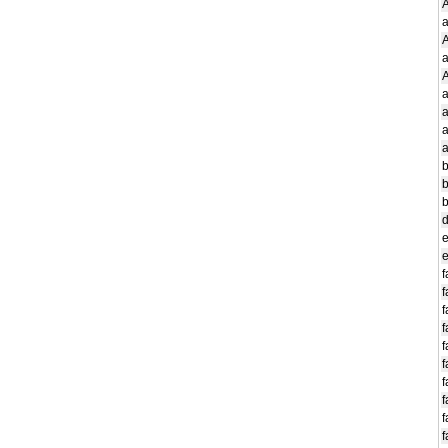
a
a
a
b
b
b
d
e
e
f
f
f
f
f
f
f
f
f
f