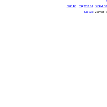
eros.ba
-
mojweb.ba
-
vicevi.ne
Kontakt
| Copyright