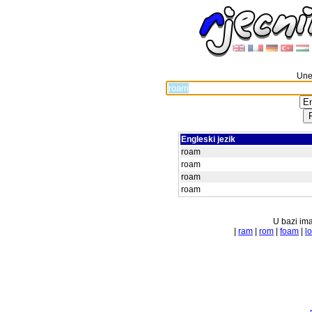
Unes
Engleski jezik
roam
roam
roam
roam
U bazi ima
|
ram
|
rom
|
foam
|
l