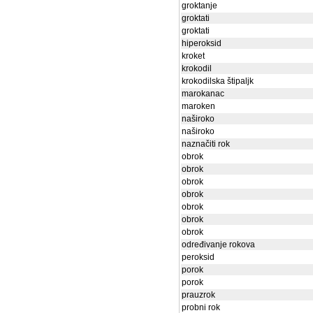
groktanje
groktati
groktati
hiperoksid
kroket
krokodil
krokodilska štipaljk
marokanac
maroken
naširoko
naširoko
naznačiti rok
obrok
obrok
obrok
obrok
obrok
obrok
obrok
određivanje rokova
peroksid
porok
porok
prauzrok
probni rok