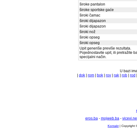
široke pantalon
široke sportske gaće
široki čamac
široki dijapazon
široki dijapazon
široki nož
široki opseg
široki opseg
Upit generiše previše rezultata.
Pojednostavite upit, ili pretražite 
specijalni način.
U bazi ima
|
dok
|
rom
|
bok
|
rov
|
rak
|
rob
|
rod
eros.ba
-
mojweb.ba
-
vicevi.ne
Kontakt
| Copyright