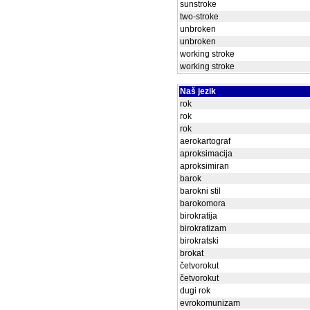
sunstroke
two-stroke
unbroken
unbroken
working stroke
working stroke
Naš jezik
rok
rok
rok
aerokartograf
aproksimacija
aproksimiran
barok
barokni stil
barokomora
birokratija
birokratizam
birokratski
brokat
četvorokut
četvorokut
dugi rok
evrokomunizam