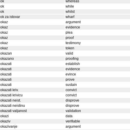
dok
whereas
dok
while
dok
whilst
ok za istovar
wharf
dokaz
argument
dokaz
evidence
dokaz
plea
dokaz
proof
dokaz
testimony
dokaz
token
dokazan
valid
dokazano
proofing
okazati
establish
okazati
evidence
okazati
evince
okazati
prove
okazati
sustain
okazati kriv.
convict
okazati krivicu
convict
okazati neist.
disprove
okazati neistinu
disprove
okazati valjanost
validation
okazi
data
okaziv
verifiable
okazivanje
argument