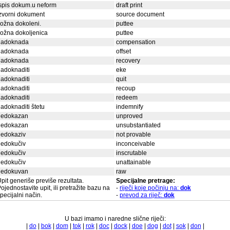
spis dokum.u neform
draft print
zvorni dokument
source document
ožna dokoleni.
puttee
ožna dokoljenica
puttee
nadoknada
compensation
nadoknada
offset
nadoknada
recovery
adoknaditi
eke
adoknaditi
quit
adoknaditi
recoup
adoknaditi
redeem
adoknaditi štetu
indemnify
nedokazan
unproved
nedokazan
unsubstantiated
nedokaziv
not provable
nedokučiv
inconceivable
nedokučiv
inscrutable
nedokučiv
unattainable
nedokuvan
raw
pit generiše previše rezultata.
Specijalne pretrage:
ojednostavite upit, ili pretražite bazu na
-
riječi koje počinju na:
dok
pecijalni način.
-
prevod za riječ:
dok
U bazi imamo i naredne slične riječi:
|
do
|
bok
|
dom
|
tok
|
rok
|
doc
|
dock
|
doe
|
dog
|
dot
|
sok
|
don
|