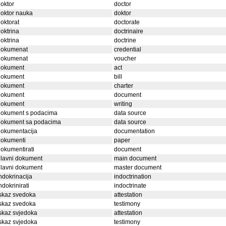
oktor
doctor
oktor nauka
doktor
oktorat
doctorate
oktrina
doctrinaire
oktrina
doctrine
dokumenat
credential
dokumenat
voucher
dokument
act
dokument
bill
dokument
charter
dokument
document
dokument
writing
dokument s podacima
data source
dokument sa podacima
data source
dokumentacija
documentation
dokumenti
paper
okumentirati
document
lavni dokument
main document
lavni dokument
master document
ndokrinacija
indoctrination
ndokrinirati
indoctrinate
skaz svedoka
attestation
skaz svedoka
testimony
skaz svjedoka
attestation
skaz svjedoka
testimony