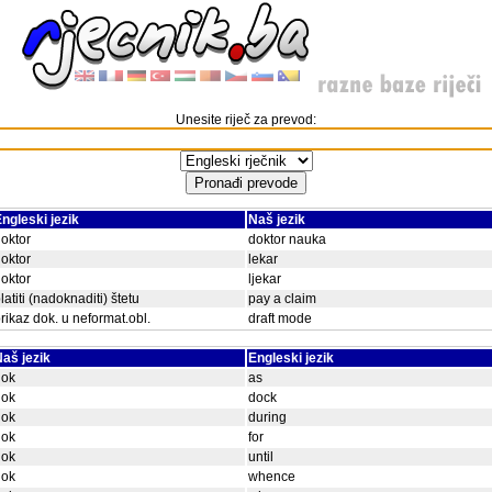
Unesite riječ za prevod:
ngleski jezik
Naš jezik
oktor
doktor nauka
oktor
lekar
oktor
ljekar
latiti (nadoknaditi) štetu
pay a claim
rikaz dok. u neformat.obl.
draft mode
aš jezik
Engleski jezik
dok
as
dok
dock
dok
during
dok
for
dok
until
dok
whence