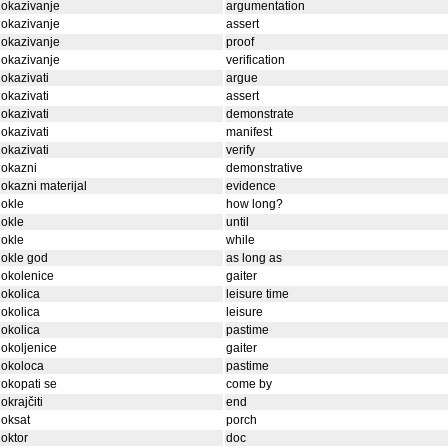
okazivanje
argumentation
okazivanje
assert
okazivanje
proof
okazivanje
verification
okazivati
argue
okazivati
assert
okazivati
demonstrate
okazivati
manifest
okazivati
verify
dokazni
demonstrative
okazni materijal
evidence
okle
how long?
okle
until
okle
while
okle god
as long as
okolenice
gaiter
okolica
leisure time
okolica
leisure
okolica
pastime
okoljenice
gaiter
dokoloca
pastime
okopati se
come by
okrajčiti
end
oksat
porch
oktor
doc