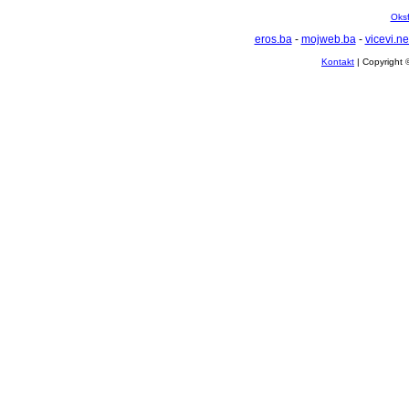
Oksf
eros.ba
-
mojweb.ba
-
vicevi.ne
Kontakt
| Copyright