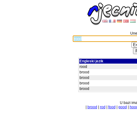
Unes
Engleski jezik
rood
brood
brood
brood
brood
U bazi ima
|
brood
|
rod
|
food
|
good
|
hoo