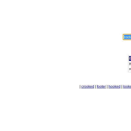
E
r
r
|
crooked
|
footer
|
hooked
|
look