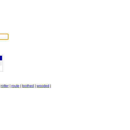
|
rotter
|
route
|
toothed
|
wooded
|