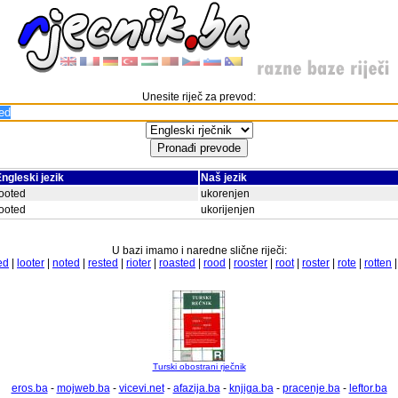
Unesite riječ za prevod:
ngleski jezik
Naš jezik
ooted
ukorenjen
ooted
ukorijenjen
U bazi imamo i naredne slične riječi:
ed
|
looter
|
noted
|
rested
|
rioter
|
roasted
|
rood
|
rooster
|
root
|
roster
|
rote
|
rotten
Turski obostrani rječnik
eros.ba
-
mojweb.ba
-
vicevi.net
-
afazija.ba
-
knjiga.ba
-
pracenje.ba
-
leftor.ba