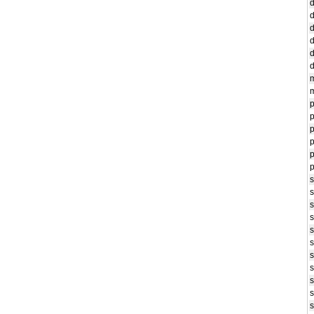
d
d
d
d
d
d
m
m
p
p
p
p
p
p
s
s
s
s
s
s
s
s
s
s
s