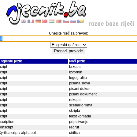
Unesite riječ za prevod:
ngleski jezik
Naš jezik
cript
brzopis
cript
izvornik
cript
logografija
cript
pisana slova
cript
pisani dokum.
cript
pisani dokument
cript
rukopis
cript
scenario filma
cript
skripta
cript
tekst komada
scription
pripisivanje
onscript
regrut
yrilic script / alphabet
ćirilica