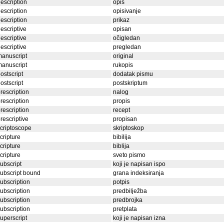
escription
opis
escription
opisivanje
escription
prikaz
escriptive
opisan
escriptive
očigledan
escriptive
pregledan
anuscript
original
anuscript
rukopis
ostscript
dodatak pismu
ostscript
postskriptum
rescription
nalog
rescription
propis
rescription
recept
rescriptive
propisan
criptoscope
skriptoskop
cripture
bibilija
cripture
biblija
cripture
sveto pismo
ubscript
koji je napisan ispo
ubscript bound
grana indeksiranja
ubscription
potpis
ubscription
predbilježba
ubscription
predbrojka
ubscription
pretplata
uperscript
koji je napisan izna