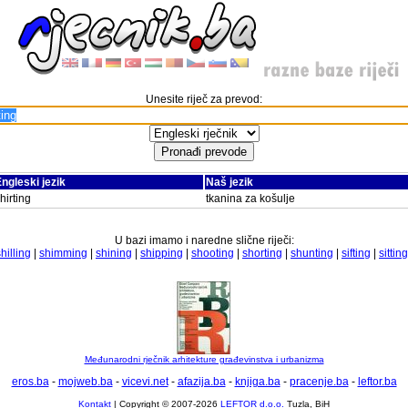
Unesite riječ za prevod:
ngleski jezik
Naš jezik
hirting
tkanina za košulje
U bazi imamo i naredne slične riječi:
hilling
|
shimming
|
shining
|
shipping
|
shooting
|
shorting
|
shunting
|
sifting
|
sitting
Međunarodni rječnik arhitekture građevinstva i urbanizma
eros.ba
-
mojweb.ba
-
vicevi.net
-
afazija.ba
-
knjiga.ba
-
pracenje.ba
-
leftor.ba
Kontakt
| Copyright © 2007-2026
LEFTOR d.o.o.
Tuzla, BiH