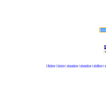
E
s
|
flirting
|
hiring
|
sheating
|
sheeting
|
shifting
|
s