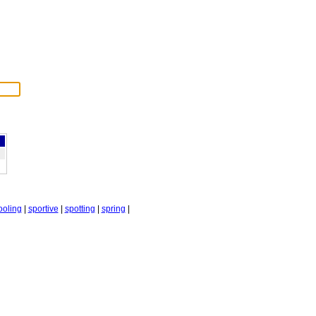
ooling
|
sportive
|
spotting
|
spring
|