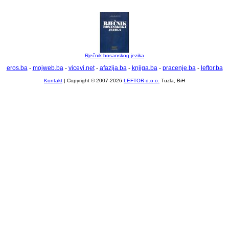
Rječnik bosanskog jezika
eros.ba
-
mojweb.ba
-
vicevi.net
-
afazija.ba
-
knjiga.ba
-
pracenje.ba
-
leftor.ba
Kontakt
| Copyright © 2007-2026
LEFTOR d.o.o.
Tuzla, BiH