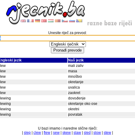
Unesite riječ za prevod:
ngleski jezik
Naš jezik
slew
mali zaliv
slew
masa
slew
mnoštvo
slew
okretanje
slew
uvalica
slew
zaokret
lewing
dovođenje
lewing
okretanje oko ose
lewing
okretni
lewing
povratak
U bazi imamo i naredne slične riječi:
|
slep
|
clew
|
flew
|
sew
|
skew
|
slaw
|
sled
|
slow
|
stew
|