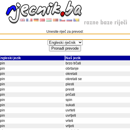
Unesite riječ za prevod:
ngleski jezik
Naš jezik
pin
brzo trčati
pin
obrtanje
pin
okretati
pin
okretati se
pin
plesti
pin
presti
pin
pričati
pin
spin
pin
sukati
pin
uvrteti
pin
uvrtjeti
pin
vrteti
pin
vrtjeti