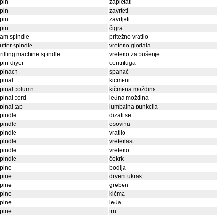
pin
zapletati
pin
zavrteti
pin
zavrtjeti
pin
čigra
am spindle
pritežno vratilo
utter spindle
vreteno glodala
rilling machine spindle
vreteno za bušenje
pin-dryer
centrifuga
spinach
spanać
pinal
kičmeni
pinal column
kičmena moždina
pinal cord
leđna moždina
pinal tap
lumbalna punkcija
pindle
dizati se
pindle
osovina
pindle
vratilo
pindle
vretenast
pindle
vreteno
pindle
čekrk
pine
bodlja
pine
drveni ukras
pine
greben
pine
kičma
pine
leđa
pine
trn