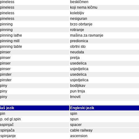
pineless
beskičmen
pineless
koji nema kičmu
pineless
kolebljiv
pineless
nesiguran
pinning
brzo obrtanje
pinning
rotiranje
pinning lathe
mašina za ravnanje
pinning mill
predionica
pinning table
obrtni sto
pinser
neudata
pinser
prelja
pinser
usedelica
pinser
usjedjelica
pinster
usedelica
pinster
usjedjelica
piny
bodljikav
piny
pun trnja
piny
trnovit
aš jezik
Engleski jezik
pin
spin
p. od gl.spin
spun
aspinjač
spacer
spinjača
cable railway
spinjanje
ascension