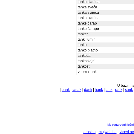
tanka slanina
tanka sveća
tanka svijeća
tanka tkanina
tanke čarap
tanke čarape
tanker
tanki furnir
tanko
tanko platno
tankoća
tankoslojni
tankost
veoma tanki
U bazi ima
|
bank
|
tanak
|
dank
|
hank
|
lank
|
rank
|
sank
Međunarodni rječnik
eros.ba
-
mojweb.ba
-
vicevi.ne