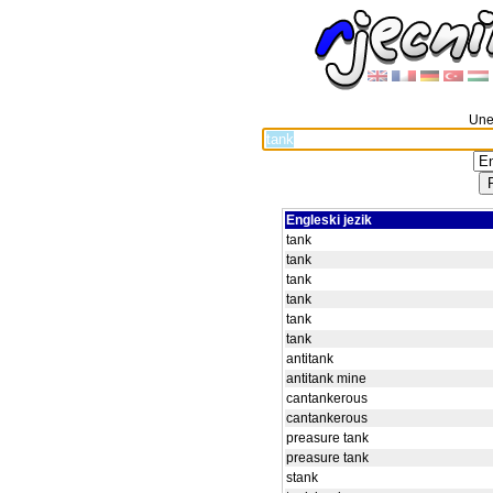
Unes
Engleski jezik
tank
tank
tank
tank
tank
tank
antitank
antitank mine
cantankerous
cantankerous
preasure tank
preasure tank
stank