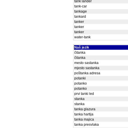
tank lander
tank-car
tankage
tankard
tanker
tanker
tanker
water-tank
Naš jezik
čitanka
čitanka
mesto sastanka
mjesto sastanka
poštanka adresa
potanki
potanko
potanko
prvi tanki led
stanka
stanka
tanka glazura
tanka hartija
tanka majica
tanka presvlaka