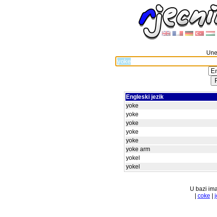
Unes
Engleski jezik
yoke
yoke
yoke
yoke
yoke
yoke arm
yokel
yokel
U bazi ima
|
coke
|