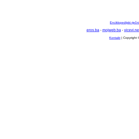
Enciklopedijski rječ
eros.ba
-
mojweb.ba
-
vicevi.ne
Kontakt
| Copyright