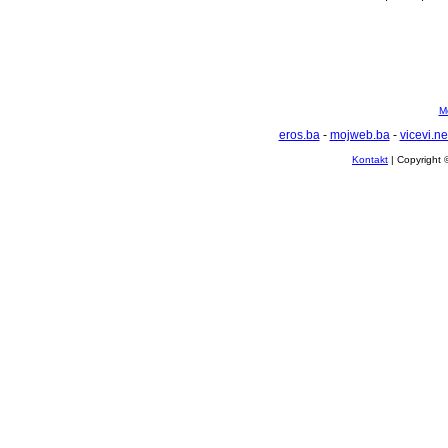
Mo
eros.ba
-
mojweb.ba
-
vicevi.ne
Kontakt
| Copyright