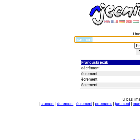
Unes
Francuski jezik
děcrěment
ěcrement
ěcrement
ěcrement
U bazi ima
|
crument
|
durement
|
ěcrement
|
errements
|
jurement
|
mur