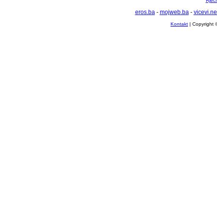
Rječ
eros.ba
-
mojweb.ba
-
vicevi.ne
Kontakt
| Copyright