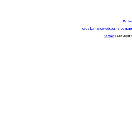
Englesk
eros.ba
-
mojweb.ba
-
vicevi.ne
Kontakt
| Copyright