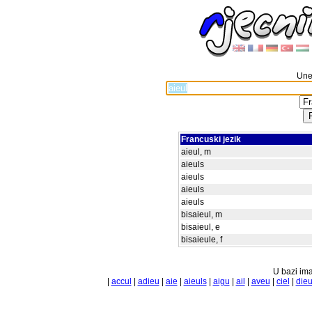
Unes
Francuski jezik
aieul, m
aieuls
aieuls
aieuls
aieuls
bisaieul, m
bisaieul, e
bisaieule, f
U bazi ima
|
accul
|
adieu
|
aie
|
aieuls
|
aigu
|
ail
|
aveu
|
ciel
|
die