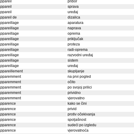
ppareil
pribor
ppareil
sprava
ppareil
uređaj
ppareil de
dizalica
ppareillage
aparatura
ppareillage
naprava
ppareillage
oprema
ppareillage
priključak
ppareillage
proteza
ppareillage
radi-oprema
ppareillage
razvodni uređaj
ppareillage
sistem
ppareillage
uređaj
ppareillement
skupljanje
apparemment
na prvi pogled
apparemment
očito
apparemment
po svojoj prilici
apparemment
prividno
apparemment
vjerovatno
apparence
kako se čini
apparence
privid
apparence
protiv očekivanja
apparence
spoljašnost
apparence
sudeći po izgledu
apparence
vjerovatnoća