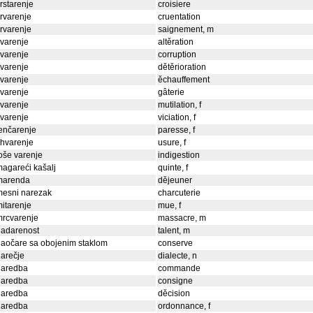
rstarenje
croisiere
rvarenje
cruentation
rvarenje
saignement, m
varenje
altěration
varenje
corruption
varenje
dětěrioration
varenje
ěchauffement
varenje
gâterie
varenje
mutilation, f
varenje
viciation, f
enčarenje
paresse, f
ihvarenje
usure, f
oše varenje
indigestion
agareći kašalj
quinte, f
marenda
dějeuner
mesni narezak
charcuterie
itarenje
mue, f
mrcvarenje
massacre, m
nadarenost
talent, m
aočare sa obojenim staklom
conserve
arečje
dialecte, n
naredba
commande
naredba
consigne
naredba
děcision
naredba
ordonnance, f