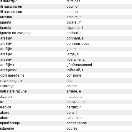
it darežljiv
faire des
iti nasamaren
bouillon
iti nasamaren
dindon
arevina
empire, f
igareta
cigare, m
igareta
cigarette, f
igareta na zavijanje
andouille
arežljiv
donnant, e
arežljiv
donneur, euse
arežljiv
galant, -e
arežljiv
large, a
arežljiv
liběral,-e, a
arežljivo
gěněreusement
arežljivost
livěralitě, f
obiti naređenje
consigne
drevne nogare
chat
gusarenje
course
mati stare račune
arriěrě, e
skvaren
malade, a
are
chevreau, m
arebica
perdrix, f
kabare
boite, f
kabare
cabaret, m
rijumčarenje
contrebande
rstarenje
course