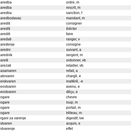
naredba
ordre, m
naredba
rescrit, m
naredba
sanction, f
naredbodavac
mandant, m
arediti
consigner
arediti
ědicter
arediti
faire
aređati
ranger, v
naređenje
consigne
aredni
suivant, a
arednik
sergent, m
areiti
ordonner, vb
arezati
retailler, vb
nasamaren
refait, a
natovaren
chargě, e
eiskvaren
inaltěrě, -e
neostvaren
avenu, e
neostvaren
děçu, e
nogare
chevre
nogare
loup, m
nogare
portail, m
nogare
trěteau, m
rgani za varenje
digestif, ive
stvaren
acquis, e
stvarenje
effet