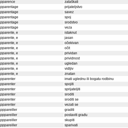
apparence
zataškati
apparentage
prijateljstvo
apparentage
savez
apparentage
spoj
apparentage
srodstvo
apparentage
veza
pparente, e
istaknut
pparente, e
jasan
pparente, e
očekivan
pparente, e
očit
pparente, e
prividan
pparente, e
prividnost
pparente, e
ugledan
pparente, e
vidljiv
pparente, e
znatan
pparenter
imati uglednu ili bogatu rodbinu
pparenter
spojiti
pparenter
sprijateljiti
pparenter
sroditi
pparenter
sroditi se
pparenter
vezati se
pppareiller
graditi
pppareiller
postaviti građu
pppareiller
skupiti
pppareiller
sparivati