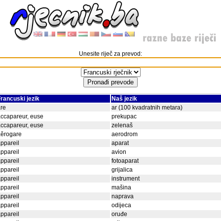
Unesite riječ za prevod:
rancuski jezik
Naš jezik
re
ar (100 kvadratnih metara)
ccapareur, euse
prekupac
ccapareur, euse
zelenaš
aěrogare
aerodrom
ppareil
aparat
ppareil
avion
ppareil
fotoaparat
ppareil
grijalica
ppareil
instrument
ppareil
mašina
ppareil
naprava
ppareil
odijeca
ppareil
oruđe