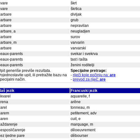
avare
škrt
avare
škrtica
barbare
divljak
barbare
grub
barbare
nepravilan
arbare, a
neugladjen
barbare
surov
arbare, m
varvarin
barbare
varvarski
beaux-parents
svekar i svekrva
beaux-parents
tast i tašta
beaux-parents
ženini roditelji
pit generiše previše rezultata.
Specijalne pretrage:
ojednostavite upit, ili pretražite bazu na
-
riječi koje počinju na:
are
pecijalni način.
-
prevod za riječ:
are
aš jezik
Francuski jezik
kvarel
aquarelle, f
arena
arěne
arel
tonneau, m
barem
petitement, adv
baren
cuit, e
baždarenje
marquage, m
esposličarenje
děoeuvrement
ez ijedne pare
děbourser