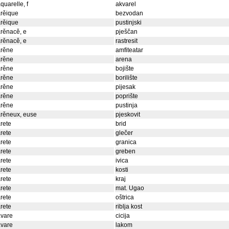
quarelle, f
akvarel
rěique
bezvodan
rěique
pustinjski
rěnacě, e
pješčan
rěnacě, e
rastresit
arěne
amfiteatar
arěne
arena
arěne
bojište
arěne
borilište
arěne
pijesak
arěne
poprište
arěne
pustinja
rěneux, euse
pjeskovit
rete
brid
rete
glečer
rete
granica
rete
greben
rete
ivica
rete
kosti
rete
kraj
rete
mat. Ugao
rete
oštrica
rete
riblja kost
avare
cicija
avare
lakom