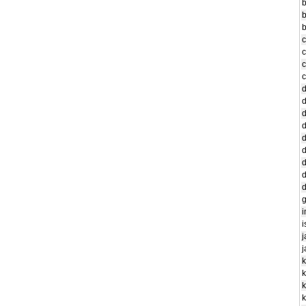
b
b
b
c
c
c
c
d
d
d
d
d
d
d
d
i
i
j
j
k
k