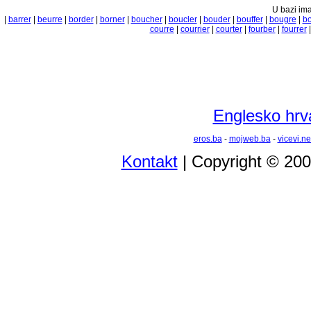
U bazi ima
|
barrer
|
beurre
|
border
|
borner
|
boucher
|
boucler
|
bouder
|
bouffer
|
bougre
|
b
courre
|
courrier
|
courter
|
fourber
|
fourrer
Englesko hrva
eros.ba
-
mojweb.ba
-
vicevi.ne
Kontakt
| Copyright © 20