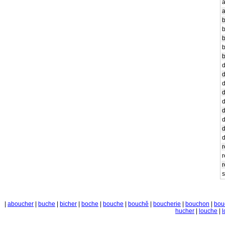
r
r
r
s
|
aboucher
|
buche
|
bicher
|
boche
|
bouche
|
bouchě
|
boucherie
|
bouchon
|
bou
hucher
|
louche
|
l