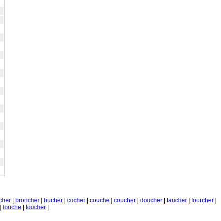
cher
|
broncher
|
bucher
|
cocher
|
couche
|
coucher
|
doucher
|
faucher
|
fourcher
|
|
touche
|
toucher
|