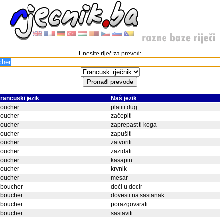
Unesite riječ za prevod:
rancuski jezik
Naš jezik
boucher
platiti dug
boucher
začepiti
boucher
zaprepastiti koga
boucher
zapušiti
boucher
zatvoriti
boucher
zazidati
boucher
kasapin
boucher
krvnik
boucher
mesar
aboucher
doći u dodir
aboucher
dovesti na sastanak
aboucher
porazgovarati
aboucher
sastaviti