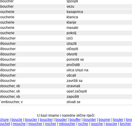
aboucher
spoojiti
aboucher
vezu
boucherie
kasapnica
boucherie
klanica
boucherie
klanje
boucherie
masakr
boucherie
pokolj
děboucher
izići
děboucher
izlaziti
děboucher
otčepiti
děboucher
otvoriti
děboucher
pomoliti se
děboucher
pročistiti
děboucher
ulica izlazi na
děboucher
uticati
děboucher
završiti sa
eboucher, vb
izravnati
eboucher, vb
opet začepiti
eboucher, vb
zapušiti
´emboucher, v
slivati se
U bazi imamo i naredne slične riječi:
chure
|
boucle
|
boucler
|
bouclier
|
bouder
|
bouffer
|
bourder
|
bourrer
|
bouter
|
bro
ouchet
|
mouche
|
moucher
|
nocher
|
reboucher
|
rocher
|
souche
|
soucier
|
torcher